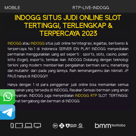
MOBILE
RTP-LIVE-INDOGG
INDOGG SITUS JUDI ONLINE SLOT
TERTINGGI, TERLENGKAP &
TERPERCAYA 2023
INDOGG
atau
INDOGG
situs judi online terintegrasi, legalitas, berlisensi &
terpercaya No.1 di Indonesia SERVER IDN PLAY! INDOGG menyediakan
permainan menggunakkan uang asli seperti : sports, slots, casino, poker,
lotto (togel), esports, tembak ikan. INDOGG Didukung dengan teknologi
terkini yang modern memberikan pengalaman bermain seru, menantang
dan mutakhir dari pada yang lainnya. Raih kemenanganmu dan nikmati JP
PAUS hanya di INDOGG!!!
Hanya dengan 1 id para penggemar judi online bisa memainkan semua
permainan yang tersedia di INDOGG, Rasakan Sensasi bermain yang aman
dan nyaman. INDOGG juga menyediakan
INDOGG RTP
SLOT TERTINGGI.
Selamat bergabung dan bermain di INDOGG