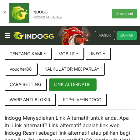
×
INDOGG
Download
INDOGG Mobile App
MASUK
DAFTAR
TENTANG KAMI
MOBILE
INFO
voucher88
KALKULATOR MIX PARLAY
CARA BETTING
LINK ALTERNATIF
WARP ANTI BLOKIR
RTP-LIVE-INDOGG
Indogg Menyediakan Link Alternatif untuk anda. Apa
itu Link alternatif? Link alternatif adalah link web
Indogg Resmi sebagai link alternatif atau pilihan bagi