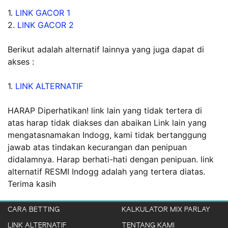
1.
LINK GACOR 1
2.
LINK GACOR 2
Berikut adalah alternatif lainnya yang juga dapat di
akses :
1.
LINK ALTERNATIF
HARAP Diperhatikan! link lain yang tidak tertera di
atas harap tidak diakses dan abaikan Link lain yang
mengatasnamakan Indogg, kami tidak bertanggung
jawab atas tindakan kecurangan dan penipuan
didalamnya. Harap berhati-hati dengan penipuan. link
alternatif RESMI Indogg adalah yang tertera diatas.
Terima kasih
CARA BETTING
KALKULATOR MIX PARLAY
LINK ALTERNATIF
TENTANG KAMI