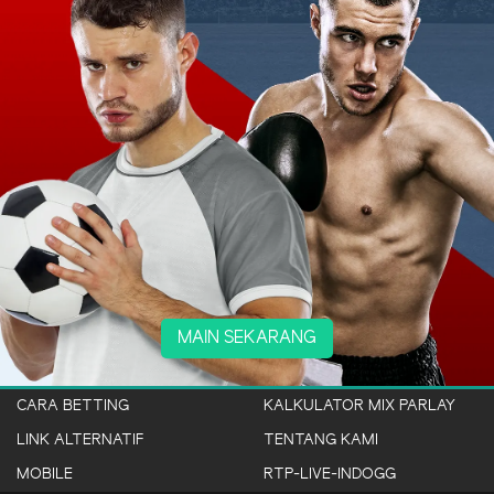
MAIN SEKARANG
CARA BETTING
KALKULATOR MIX PARLAY
LINK ALTERNATIF
TENTANG KAMI
MOBILE
RTP-LIVE-INDOGG