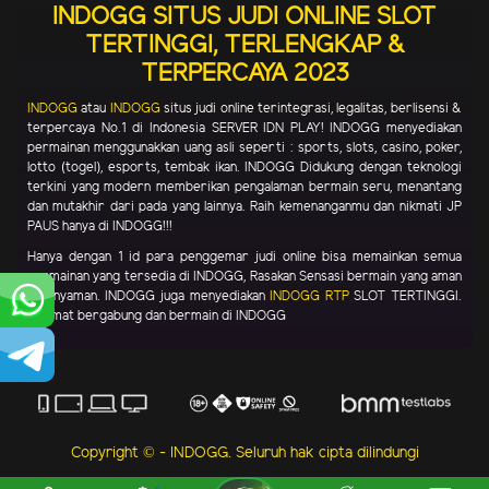
INDOGG SITUS JUDI ONLINE SLOT
TERTINGGI, TERLENGKAP &
TERPERCAYA 2023
INDOGG
atau
INDOGG
situs judi online terintegrasi, legalitas, berlisensi &
terpercaya No.1 di Indonesia SERVER IDN PLAY! INDOGG menyediakan
permainan menggunakkan uang asli seperti : sports, slots, casino, poker,
lotto (togel), esports, tembak ikan. INDOGG Didukung dengan teknologi
terkini yang modern memberikan pengalaman bermain seru, menantang
dan mutakhir dari pada yang lainnya. Raih kemenanganmu dan nikmati JP
PAUS hanya di INDOGG!!!
Hanya dengan 1 id para penggemar judi online bisa memainkan semua
permainan yang tersedia di INDOGG, Rasakan Sensasi bermain yang aman
dan nyaman. INDOGG juga menyediakan
INDOGG RTP
SLOT TERTINGGI.
Selamat bergabung dan bermain di INDOGG
Copyright © - INDOGG. Seluruh hak cipta dilindungi