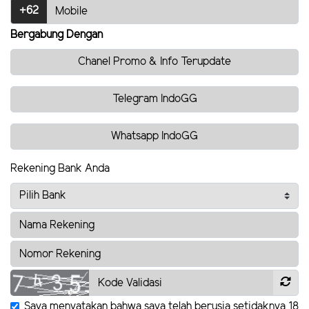
+62
Bergabung Dengan
Chanel Promo & Info Terupdate
Telegram IndoGG
Whatsapp IndoGG
Rekening Bank Anda
Saya menyatakan bahwa saya telah berusia setidaknya 18