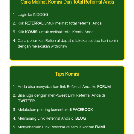
Cara Melihat Komisi Dan Total Referral Anda
1.
Login ke INDOGG
2.
Klik
REFERRAL
untuk melihat total referral Anda
3.
Klik
KOMISI
untuk melihat total Komisi Anda
4.
Cara penarikan Referral dapat dilakukan setiap hari senin
dengan melakukan withdraw.
Tips Komisi
1.
Anda bisa menyebarkan link Referral Anda ke
FORUM
2.
Bisa juga dengan men-tweet Link Referral Anda di
TWITTER
3.
Melakukan posting komentar di
FACEBOOK
4.
Memasang Link Referral Anda di
BLOG
5.
Menyebarkan Link Referral ke semua kontak
EMAIL